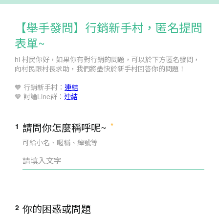
【舉手發問】行銷新手村，匿名提問
表單~
hi 村民你好，如果你有對行銷的問題，可以於下方匿名發問，
向村民跟村長求助，我們將盡快於新手村回答你的問題！
🧡 行銷新手村：
連結
🧡 討論Line群：
連結
請問你怎麼稱呼呢~
1
可給小名、暱稱、綽號等
你的困惑或問題
2