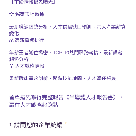
【重磅情報搶先曝光】
💡 獨家市場數據
最新職缺趨勢分析、人才供需缺口預測、六大產業薪資
變化
💰 高薪職務排行
年薪王者職位揭密、TOP 10熱門職務薪情、最新調薪
趨勢分析
🎯 人才戰略情報
最新職能需求剖析、關鍵技能地圖、人才留任祕笈
留單搶先取得完整報告《半導體人才報告書》，
贏在人才戰略起跑點
請問您的企業統編
1