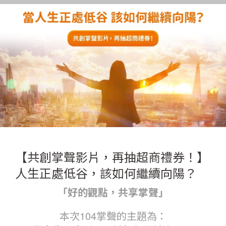
【共創掌聲影片，再抽超商禮券！】
人生正處低谷，該如何繼續向陽？
「好的觀點，共享掌聲」
本次104掌聲的主題為：