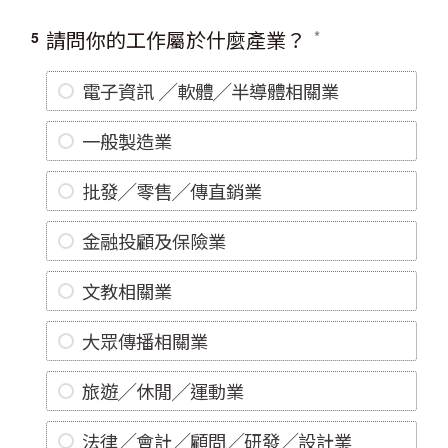
請問你的工作屬於什麼產業？
5
電子資訊 ╱軟體╱半導體相關業
一般製造業
批發╱零售╱傳直銷業
金融投顧及保險業
文教相關業
大眾傳播相關業
旅遊╱休閒╱運動業
法律╱會計╱顧問╱研發╱設計業